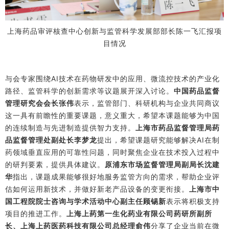
上海药品审评核查中心创新与监管科学发展部部长陈一飞汇报项
目情况
与会专家围绕AI技术在药物研发中的应用、微流控技术的产业化
路径、监管科学的创新需求等议题展开深入讨论。
中国药品监督
管理研究会会长张伟
表示，监管部门、科研机构与企业共同商议
这一具有前瞻性的重要课题，意义重大，希望本课题能够为中国
的连续制造与先进制造提供智力支持。
上海市药品监督管理局药
品监督管理处副处长李梦龙
提出，希望课题研究能够解决AI在制
药领域垂直应用的可靠性问题，同时聚焦企业在技术投入过程中
的研判要素，提供具体建议。
原浦东市场监督管理局副局长沈建
华
指出，课题成果能够很好地服务监管方向的需求，帮助企业评
估如何运用新技术，并做好新老产品设备的变更衔接。
上海市中
国工程院院士咨询与学术活动中心副主任顾锡新
表示将积极支持
项目的推进工作。
上海上药第一生化药业有限公司药研所副所
长、上海上药医药科技有限公司总经理
俞伟
分享了企业当前在微