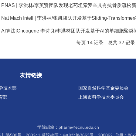
PNAS | 李洪林/李英贤团队发现老药坦索罗辛具有抗骨质疏松
t Mach Intell | 李洪林/张凯团队开发基于Sliding-Transfo
I算法|Oncogene 李诗良/李洪林团队开发基于AI的单细胞聚类算
每页
14
记录
总共
32
记
友情链接
学技术部
国家自然科学基金委员会
育部
上海市科学技术委员会
学院邮箱：pharm@ecnu.edu.cn
路500号，200241 普陀校区：中山北路3663号，200062 总机：86-21-