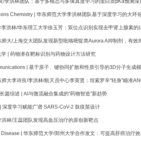
 李诗良/李洪林团队：基于多模态与多保真度学习的蛋白质pKa预测深度
cations Chemistry | 华东师范大学李洪林团队基于深度学习的
东师大/上海交大团队发现新型吡咯嘧啶类Aurora A抑制剂，有
学 | 药物潜在靶标识别与药物设计方法研究
Communications | 基于原子、键协同扩散和性质引导的3D分子生成
东师大李诗良/李洪林/航天员中心李英贤：坦索罗辛“转身”瞄准A
ing 长篇综述 | AI与微流融合集成的“药物智造”新趋势
ing | 深度学习赋能广谱 SARS-CoV-2 肽疫苗设计
tion 李洪林/王蕊团队发现高血压治疗的原创新靶点
ath & Disease | 华东师范大学/郑州大学合作发文：可提高肝癌