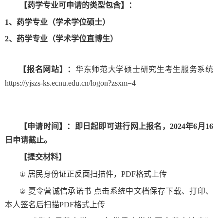
【药学专业
可申请的
类型
包含
】
：
1、药学专业（学术学位硕士）
2、药学专业（学术学位
直博生
）
【报名网站
】
：
华东师范大学硕士研究生考生服务系统
https://yjszs-ks.ecnu.edu.cn/logon?zsxm=4
【申请时间
】
：
即日起即可进行网上报名，
2024
年
6
月
16
日申请截止。
【提交材料】
居民身份证正反面扫描件，
PDF
格式上传
①
夏令营诚信承诺书 点击系统中文档保存下载、打印、
②
本人签名后扫描
PDF
格式上传