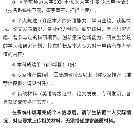
《华东师范大学
2024
年优秀大学生夏令营申请表》
③
（报名系统中下载，签字盖章，扫描上传）；
个人陈述（介绍本人的外语能力、学习业绩、获奖情
④
况、论文发表情况、专业能力倾向、研究成果、学术研究兴
趣、曾参与过的科研项目、创新意识创新能力、研究生阶段
的学习和研究计划、其它特长及本人认为对于申请有参考价
值的内容）
本科成绩单（前
5
学期）
1
份
；
⑤
专家推荐信
1
封，需要副教授及以上职称专家推荐（推
⑥
荐信模板：请见附件）；
其他材料（英语等级证书、论文发表、专利发明、各
⑦
类获奖或资格证书等）。
在系统中填写完成个人信息后，请学生依据个人实际情
况，对应要求上传相关材料。无须投递邮寄纸质材料。